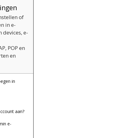
lingen
stellen of
n in e-
devices, e-
AP, POP en
rten en
oegen in
account aan?
min e-