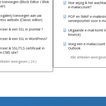
e toevoegen (Block Editor / Blok
Hoe wijzig ik het wacht
er)
e-mailaccount?
togalerij toevoegen aan uw
POP en IMAP e-mailinste
ess website (Classic editor)
serverpoorten voor e-m
ceer ik een SSL in Joomla! ?
Uitgaande e-mail komt t
bounce)
rceer ik een SSL in WordPress?
Voeg een e-mailaccount
ceer ik SSL/TLS certificaat in
Outlook
n-CMS site?
Alle artikelen weergeven
rtikelen weergeven ( 24 )