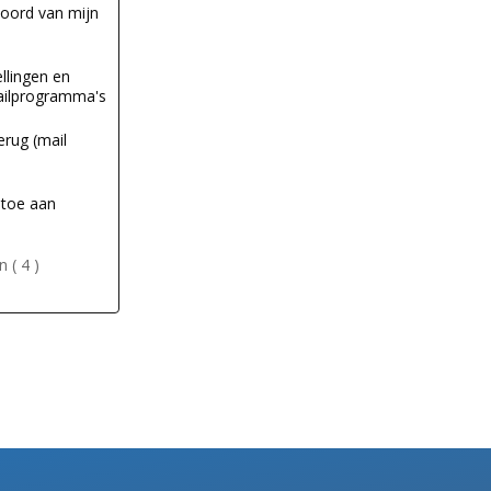
woord van mijn
llingen en
ailprogramma's
erug (mail
 toe aan
 ( 4 )