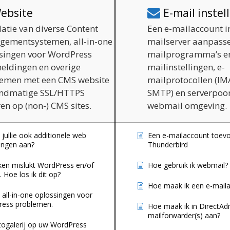
ebsite
E-mail instel
latie van diverse Content
Een e-mailaccount in
ementsystemen, all-in-one
mailserver aanpasse
singen voor WordPress
mailprogramma’s en 
eldingen en overige
mailinstellingen, e-
emen met een CMS website
mailprotocollen (IM
ndmatige SSL/HTTPS
SMTP) en serverpoo
ren op (non-) CMS sites.
webmail omgeving.
jullie ook additionele web
Een e-mailaccount toev
ingen aan?
Thunderbird
ken mislukt WordPress en/of
Hoe gebruik ik webmail?
. Hoe los ik dit op?
Hoe maak ik een e-mail
n all-in-one oplossingen voor
ess problemen.
Hoe maak ik in DirectAd
mailforwarder(s) aan?
togalerij op uw WordPress