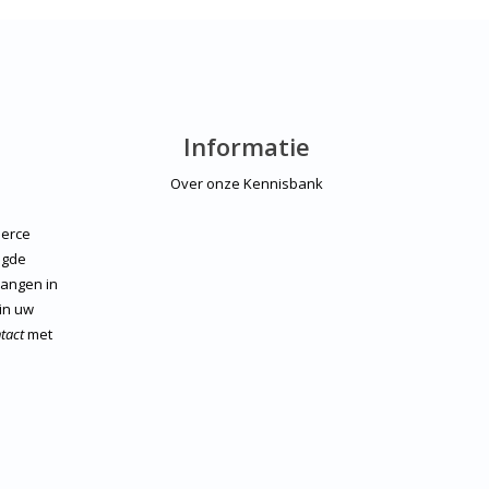
Informatie
Over onze Kennisbank
erce
igde
vangen in
 in uw
tact
met