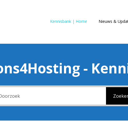
Kennisbank | Home
Nieuws & Upda
ons4Hosting - Ken
Zoeke