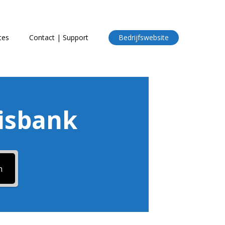
tes
Contact | Support
Bedrijfswebsite
nisbank
n