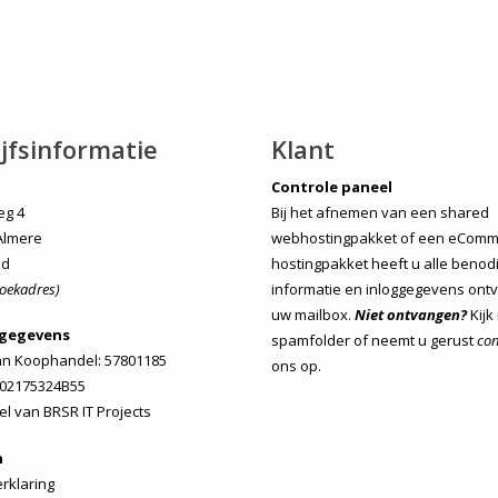
jfsinformatie
Klant
Controle paneel
eg 4
Bij het afnemen van een shared
Almere
webhostingpakket of een eComm
nd
hostingpakket heeft u alle benod
oekadres)
informatie en inloggegevens ont
uw mailbox.
Niet ontvangen?
Kijk
sgegevens
spamfolder of neemt u gerust
con
n Koophandel: 57801185
ons op.
02175324B55
el van
BRSR IT Projects
h
rklaring