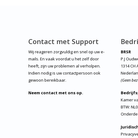
Contact met Support
Bedri
Wij reageren zorgvuldig en snel op uw e-
BRSR
mails. En vaak voordat u het zelf door
P.J Oudw
heeft, zijn uw problemen al verholpen.
1314 CH 
Indien nodig is uw contactpersoon ook
Nederla
gewoon bereikbaar.
(Geen bez
Neem contact met ons op.
Bedrijf
Kamer va
BTW: NL0
Onderde
Juridisc
Privacyve