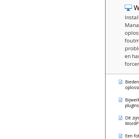
W
Instal
Manag
oplos
foutm
probl
en ha
force
Bieden 
oploss
Bijwer
plugins
Dit zij
WordPr
Een fo