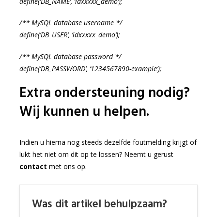
define(‘DB_NAME’, ‘idxxxxx_demo’);
/** MySQL database username */
define(‘DB_USER’, ‘idxxxxx_demo’);
/** MySQL database password */
define(‘DB_PASSWORD’, ‘1234567890-example’);
Extra ondersteuning nodig?
Wij kunnen u helpen.
Indien u hierna nog steeds dezelfde foutmelding krijgt of
lukt het niet om dit op te lossen? Neemt u gerust
contact
met ons op.
Was dit artikel behulpzaam?