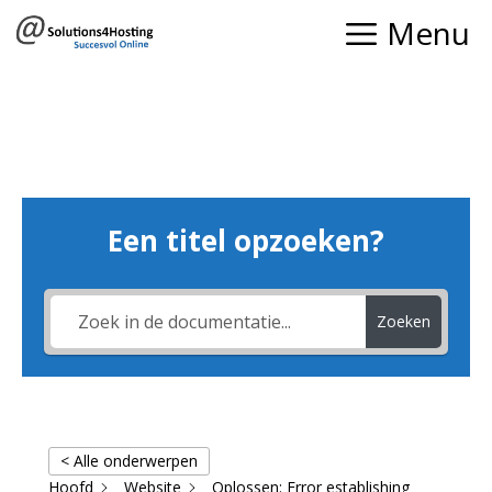
Ga
Menu
naar
de
inhoud
Een titel opzoeken?
Zoeken
< Alle onderwerpen
Hoofd
Website
Oplossen: Error establishing