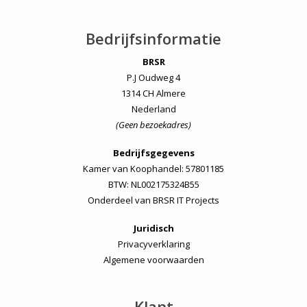
Bedrijfsinformatie
BRSR
P.J Oudweg 4
1314 CH Almere
Nederland
(Geen bezoekadres)
Bedrijfsgegevens
Kamer van Koophandel: 57801185
BTW: NL002175324B55
Onderdeel van
BRSR IT Projects
Juridisch
Privacyverklaring
Algemene voorwaarden
Klant