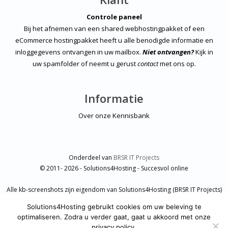
Controle paneel
Bij het afnemen van een shared webhostingpakket of een
eCommerce hostingpakket heeft u alle benodigde informatie en
inloggegevens ontvangen in uw mailbox.
Niet ontvangen?
Kijk in
uw spamfolder of neemt u gerust
contact
met ons op.
Informatie
Over onze Kennisbank
Onderdeel van
BRSR IT Projects
© 2011- 2026 - Solutions4Hosting - Succesvol online
Alle kb-screenshots zijn eigendom van Solutions4Hosting (BRSR IT Projects)
en vallen onder auteursrecht.
Solutions4Hosting gebruikt cookies om uw beleving te
Eventuele overige afbeeldingen hebben een credits met een link naar
optimaliseren. Zodra u verder gaat, gaat u akkoord met onze
desbetreffende sites.
privacy policy.