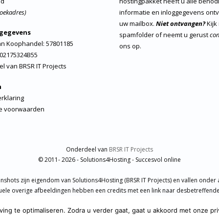
nd
hostingpakket heeft u alle benod
oekadres)
informatie en inloggegevens ont
uw mailbox.
Niet ontvangen?
Kijk
sgegevens
spamfolder of neemt u gerust
con
n Koophandel: 57801185
ons op.
02175324B55
el van
BRSR IT Projects
h
rklaring
e voorwaarden
Onderdeel van
BRSR IT Projects
© 2011- 2026 - Solutions4Hosting - Succesvol online
enshots zijn eigendom van Solutions4Hosting (BRSR IT Projects) en vallen onder 
uele overige afbeeldingen hebben een credits met een link naar desbetreffende 
Er zijn rechtenvrije afbeeldingen gebruikt van Pixabay en Unsplash.
ng te optimaliseren. Zodra u verder gaat, gaat u akkoord met onze priv