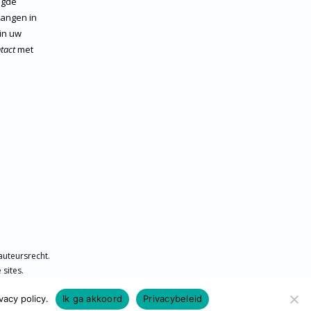
igde
vangen in
 in uw
tact
met
auteursrecht.
sites.
acy policy.
Ik ga akkoord
Privacybeleid