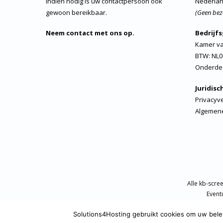
Indien nodig is uw contactpersoon ook
Nederla
gewoon bereikbaar.
(Geen bez
Neem contact met ons op.
Bedrijf
Kamer va
BTW: NL0
Onderde
Juridisc
Privacyve
Algemen
Alle kb-scre
Event
Solutions4Hosting gebruikt cookies om uw belevi