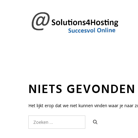
Ga
naar
de
inhoud
NIETS GEVONDEN
Het lijkt erop dat we niet kunnen vinden waar je naar z
Zoek
naar: