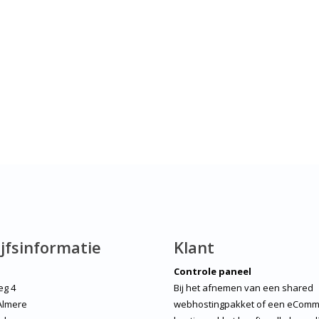
jfsinformatie
Klant
Controle paneel
eg 4
Bij het afnemen van een shared
Almere
webhostingpakket of een eComm