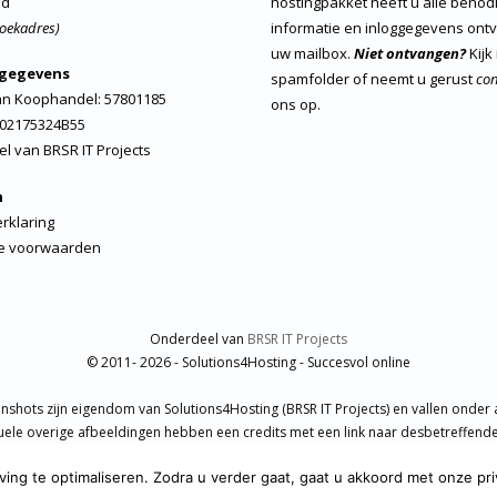
nd
hostingpakket heeft u alle benod
oekadres)
informatie en inloggegevens ont
uw mailbox.
Niet ontvangen?
Kijk
sgegevens
spamfolder of neemt u gerust
con
n Koophandel: 57801185
ons op.
02175324B55
el van
BRSR IT Projects
h
rklaring
e voorwaarden
Onderdeel van
BRSR IT Projects
© 2011- 2026 - Solutions4Hosting - Succesvol online
enshots zijn eigendom van Solutions4Hosting (BRSR IT Projects) en vallen onder 
uele overige afbeeldingen hebben een credits met een link naar desbetreffende 
Er zijn rechtenvrije afbeeldingen gebruikt van Pixabay en Unsplash.
ng te optimaliseren. Zodra u verder gaat, gaat u akkoord met onze priv