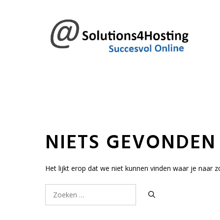
Ga
naar
de
inhoud
NIETS GEVONDEN
Het lijkt erop dat we niet kunnen vinden waar je naar z
Zoek
naar: