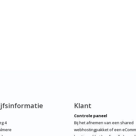
jfsinformatie
Klant
Controle paneel
eg 4
Bij het afnemen van een shared
Almere
webhostingpakket of een eComm