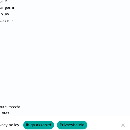
igde
vangen in
 in uw
tact
met
auteursrecht.
sites.
acy policy.
Ik ga akkoord
Privacybeleid