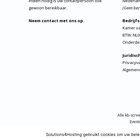
Indien nodig is uw contactpersoon ook
Nederla
gewoon bereikbaar.
(Geen bez
Neem contact met ons op.
Bedrijf
Kamer va
BTW: NL0
Onderde
Juridisc
Privacyve
Algemen
Alle kb-scre
Event
Solutions4Hosting gebruikt cookies om uw belevi